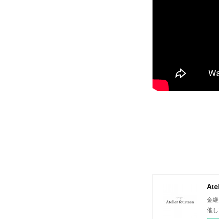
Ate
金継
催し