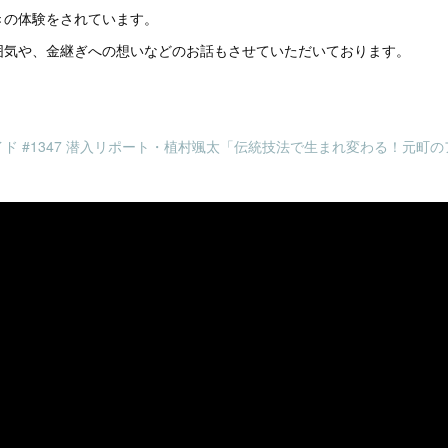
きの体験をされています。
囲気や、金継ぎへの想いなどのお話もさせていただいております。
。
ド #1347 潜入リポート・植村颯太「伝統技法で生まれ変わる！元町