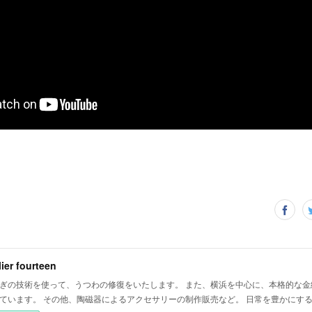
lier fourteen
ぎの技術を使って、うつわの修復をいたします。 また、横浜を中心に、本格的な金
ています。 その他、陶磁器によるアクセサリーの制作販売など。 日常を豊かにす