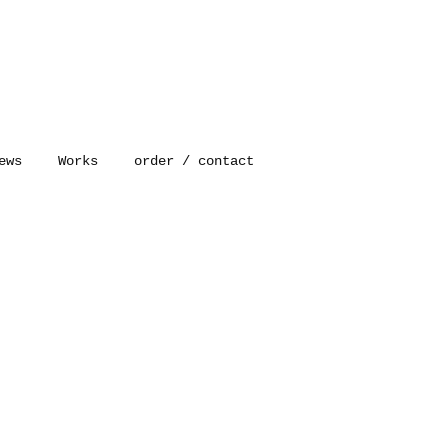
ews
Works
order / contact