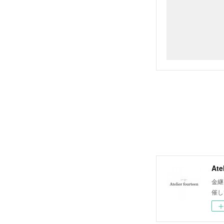
Ate
金継
催し