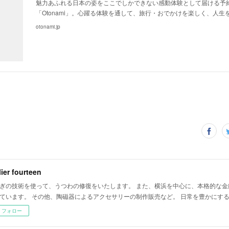
魅力あふれる日本の姿をここでしかできない感動体験として届ける予
「Otonami」。心躍る体験を通して、旅行・おでかけを楽しく、人生を
otonami.jp
lier fourteen
ぎの技術を使って、うつわの修復をいたします。 また、横浜を中心に、本格的な金
ています。 その他、陶磁器によるアクセサリーの制作販売など。 日常を豊かにす
フォロー