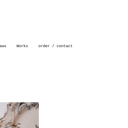
ews
Works
order / contact