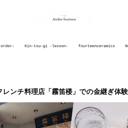
-order-
Kin-tsu-gi -lesson-
fourteenceramics
N
フレンチ料理店「霧笛楼」での金継ぎ体験