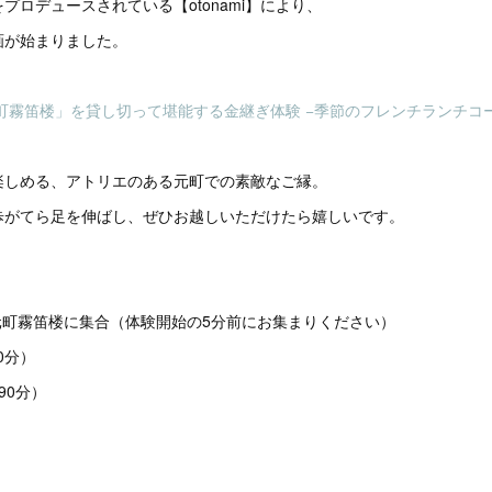
プロデュースされている【otonami】により、
画が始まりました。
町霧笛楼」を貸し切って堪能する金継ぎ体験 −季節のフレンチランチコ
楽しめる、アトリエのある元町での素敵なご縁。
歩がてら足を伸ばし、ぜひお越しいただけたら嬉しいです。
元町霧笛楼に集合（体験開始の5分前にお集まりください）
0分）
90分）