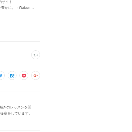
約サイト
豊かに。（Wabun…
継ぎのレッスンを開
る提案をしています。