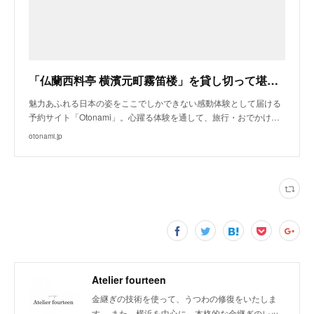
「仏蘭西料亭 横濱元町霧笛楼」を貸し切って堪能する金継ぎ体験 −季節のフレンチランチコース付き−
魅力あふれる日本の姿をここでしかできない感動体験として届ける
予約サイト「Otonami」。心躍る体験を通して、旅行・おでかけ…
otonami.jp
Atelier fourteen
金継ぎの技術を使って、うつわの修復をいたしま
す。 また、横浜を中心に、本格的な金継ぎのレッ