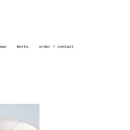
ews
Works
order / contact