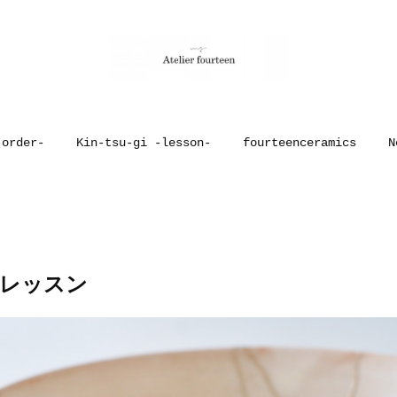
-order-
Kin-tsu-gi -lesson-
fourteenceramics
N
ぎレッスン