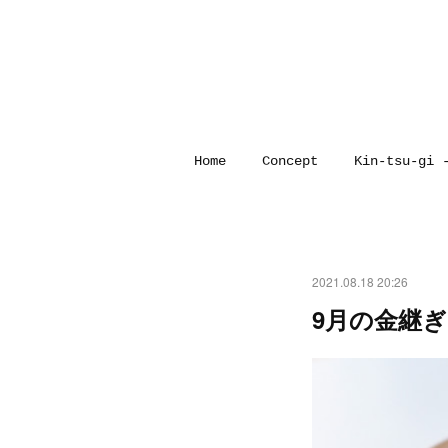
Home
Concept
Kin-tsu-gi 
2021.08.18 20:26
9月の金継