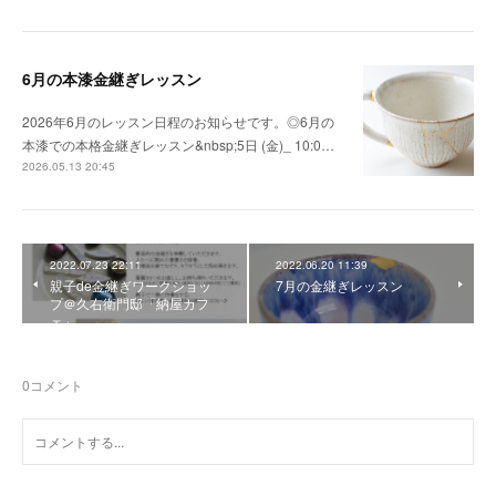
6月の本漆金継ぎレッスン
2026年6月のレッスン日程のお知らせです。◎6月の
本漆での本格金継ぎレッスン&nbsp;5日 (金)_ 10:0…
2026.05.13 20:45
2022.07.23 22:11
2022.06.20 11:39
親子de金継ぎワークショッ
7月の金継ぎレッスン
プ＠久右衛門邸「納屋カフ
ェ」
0
コメント